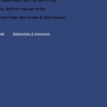
n super Abend wird, an dem ihr die
s, läuft nun mal gar nichts.
ekt bei Peter über unsere E-Mail Adresse:
inschaftshaus unter Tel.: 902391413
akt
Datenschutz & Impressum