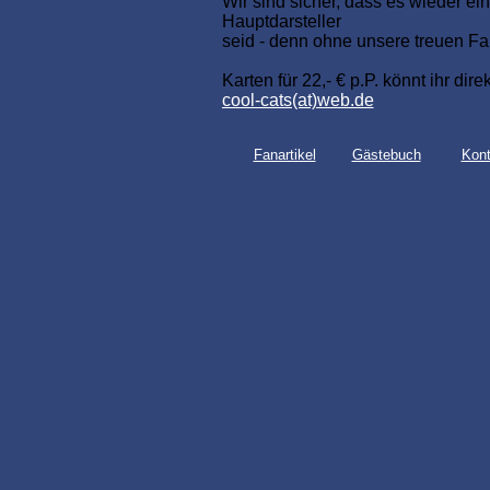
Wir sind sicher, dass es wieder ei
Hauptdarsteller
seid - denn ohne unsere treuen Fan
Karten für 22,- € p.P. könnt ihr dir
cool-cats(at)web.de
...oder ab dem 29. August im Geme
Fanartikel
Gästebuch
Kont
erwerben.
See you later...